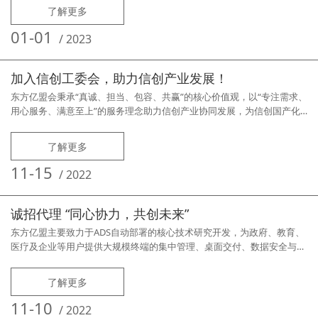
了解更多
01-01
/
2023
加入信创工委会，助力信创产业发展！
东方亿盟会秉承“真诚、担当、包容、共赢”的核心价值观，以“专注需求、
用心服务、满意至上”的服务理念助力信创产业协同发展，为信创国产化
的发展贡献力量！
了解更多
11-15
/
2022
诚招代理 “同心协力，共创未来”
东方亿盟主要致力于ADS自动部署的核心技术研究开发，为政府、教育、
医疗及企业等用户提供大规模终端的集中管理、桌面交付、数据安全与运
维等方面的解决方案，是一家集产品研发、生产、销售、服务为一体的中
关村及国家级双高新的技术企业。公司具有ADS领域内顶尖的科技研发团
了解更多
队，核心研发人员在ADS领域拥有20年以上的开发经验，具备雄厚的技术
实力和丰富的行业相关知识，在ADS领域拥有近百项自主知识产权。东方
11-10
/
2022
亿盟A