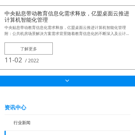
中央贴息带动教育信息化需求释放，亿盟桌面云推进
计算机智能化管理
中央贴息带动教育信息化需求释放，亿盟桌面云推进计算机智能化管理
附：公共机房场景解决方案需求背景随着教育信息化的不断深入及云计算
技术的不断发展，校园云建设已成为学校信息化建设的一个重要方向。计
算机实验室作为校园云最重要的部分，在一所学校中可能拥有几十个机
了解更多
房、数百间多媒体教室和阶梯教室，计算机数量达到上千台，且基本分布
在不同的实验楼甚至校区，这些教室不仅承担各种基础教学、计算机课程
11-02
/
2022
的教学实验、学生自主
资讯中心
行业新闻