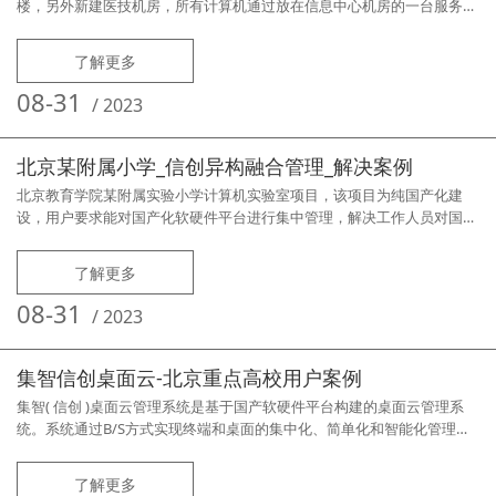
楼，另外新建医技机房，所有计算机通过放在信息中心机房的一台服务器
进行集中管理，实现对机房和各科室电脑进行统一运维。用户需求痛点：
医院内网使用外来USB存储，经常造成外来病毒入侵，全网瘫痪，运维人
了解更多
员无法断网逐一排查，造成无法彻底处理和清除病毒；科室机器常年不敢
关机、重启，怕关机、重启后计算机无法正常使用；各科室计算机需连接
08-31
/
2023
不同的本地或网
北京某附属小学_信创异构融合管理_解决案例
北京教育学院某附属实验小学计算机实验室项目，该项目为纯国产化建
设，用户要求能对国产化软硬件平台进行集中管理，解决工作人员对国产
化系统维护能力的不足，满足日常教学管理中的各种需求。硬件平台：
CPU为飞腾D2000某国产品牌计算机；软件平台：操作系统为统信UOS
了解更多
1050E；应用软件：电子教室管理、金山WPS文档处理、金山打字通、画
图、美图秀秀等国产软件。学校需求痛点：1、 在国产化进程中x86与国
08-31
/
2023
产
集智信创桌面云-北京重点高校用户案例
集智( 信创 )桌面云管理系统是基于国产软硬件平台构建的桌面云管理系
统。系统通过B/S方式实现终端和桌面的集中化、简单化和智能化管理，
降低国产终端和国产操作系统管理难度和维护工作量。软硬件全面国产化
适配，同时兼容传统X86平台和Windows系统及应用，支持软硬件异构融
了解更多
合管理，业界首创互联网远程部署，支持4G、5G移动互联网、Wi-Fi无线