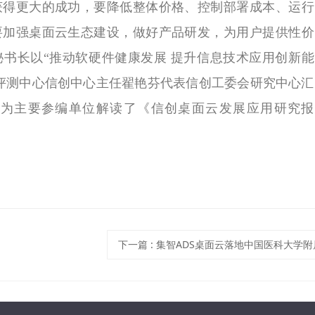
获得更大的成功，要降低整体价格、控制部署成本、运行
要加强桌面云生态建设，做好产品研发，为用户提供性价
书长以“推动软硬件健康发展 提升信息技术应用创新能
评测中心信创中心主任翟艳芬代表信创工委会研究中心汇
作为主要参编单位解读了《信创桌面云发展应用研究报
委会WG5云计算工作组组长分享工作动态，桌面云小组
结合“应用迁移过渡”、“WIN7停服应对”等主题做分享与
下一篇
:
集智ADS桌面云落地中国医科大学附
、WG5云计算工作组联合主办，中国软件评测中心、锐
云数据、阿里云、华为和深信服共同承办，通过主题演
分享实践经验、探讨生态发展路径、共话信创桌面云产业